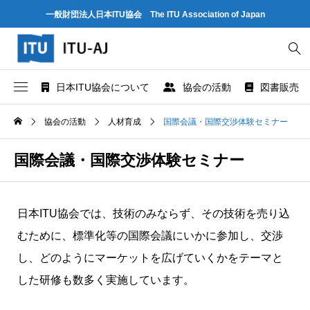
一般財団法人日本ITU協会 The ITU Association of Japan
日本ITU協会について
協会の活動
図書販売
協会概要
世界情報社会・電気通信日記念行事
ITU とは
協会の活動
人材育成
国際会議・国際交渉体験セミナー
協会組織
研究会
ITU-R 関係のデータ情報
国際会議・国際交渉体験セミナー
業務および財務に関する資料
出版・情報活動
ITU-T 関係のデータ情報
日本ITU協会では、技術のみならず、その技術を売り込
法人賛助会員のご案内
図書販売
ITU-D 関係のデータ情報
むために、標準化等の国際会議にいかに参加し、交渉
し、どのようにマーケットを広げていくかをテーマと
協会案内パンフレット
閲覧のご案内 - ITU関係出版物 -
ITU勧告リスト
した研修も数多く実施しています。
協会の所在地
人材育成
ITUメンバー情報（加盟国、参加企業・団体）