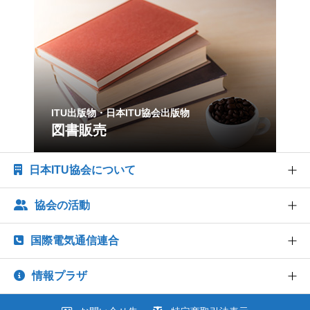
ITU出版物・日本ITU協会出版物
図書販売
日本ITU協会について
協会の活動
協会概要
協会組織
国際電気通信連合
世界情報社会・電気通信日記念行事
業務および財務に関する資料
研究会
情報プラザ
法人賛助会員のご案内
ITU とは
出版・情報活動
協会案内パンフレット
ITU-R 関係のデータ情報