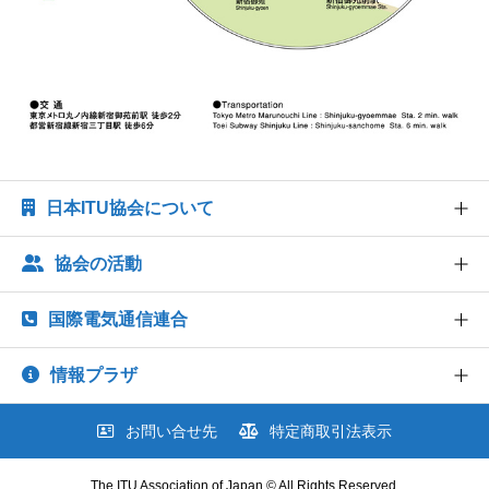
日本ITU協会について
協会の活動
協会概要
協会組織
国際電気通信連合
世界情報社会・電気通信日記念行事
業務および財務に関する資料
研究会
情報プラザ
法人賛助会員のご案内
ITU とは
出版・情報活動
協会案内パンフレット
ITU-R 関係のデータ情報
お問い合せ先
特定商取引法表示
図書販売
FAQ よくあるご質問
協会の所在地
ITU-T 関係のデータ情報
閲覧のご案内 - ITU関係出版物 -
お役立ち情報
The ITU Association of Japan © All Rights Reserved.