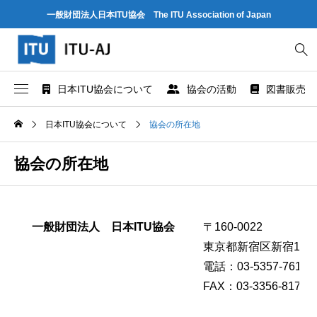
一般財団法人日本ITU協会 The ITU Association of Japan
日本ITU協会について
協会の活動
図書販売
協会概要
世界情報社会・電気通信日記念行事
ITU とは
日本ITU協会について
協会の所在地
協会組織
研究会
ITU-R 関係のデータ情報
協会の所在地
業務および財務に関する資料
出版・情報活動
ITU-T 関係のデータ情報
一般財団法人 日本ITU協会
〒160-0022
法人賛助会員のご案内
図書販売
ITU-D 関係のデータ情報
東京都新宿区新宿1-17
協会案内パンフレット
閲覧のご案内 - ITU関係出版物 -
ITU勧告リスト
電話：03-5357-7610
FAX：03-3356-8170
協会の所在地
人材育成
ITUメンバー情報（加盟国、参加企業・団体）