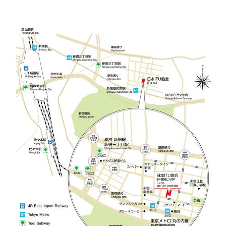
ITUクラブ
ITU関係会合・イベントカレンダー等
関連団体