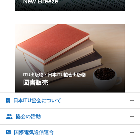
New Breeze
ITU出版物・日本ITU協会出版物
図書販売
日本ITU協会について
協会の活動
協会概要
協会組織
国際電気通信連合
世界情報社会・電気通信日記念行事
業務および財務に関する資料