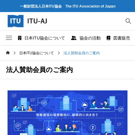
一般財団法人日本ITU協会 The ITU Association of Japan
日本ITU協会について
協会の活動
図書販売
協会概要
世界情報社会・電気通信日記念行事
ITU とは
日本ITU協会について
法人賛助会員のご案内
協会組織
研究会
ITU-R 関係のデータ情報
法人賛助会員のご案内
業務および財務に関する資料
出版・情報活動
ITU-T 関係のデータ情報
法人賛助会員のご案内
図書販売
ITU-D 関係のデータ情報
協会案内パンフレット
閲覧のご案内 - ITU関係出版物 -
ITU勧告リスト
協会の所在地
人材育成
ITUメンバー情報（加盟国、参加企業・団体）