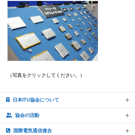
ITUクラブ
ITU関係会合・イベントカレンダー等
関連団体
（写真をクリックしてください。）
日本ITU協会について
協会の活動
協会概要
協会組織
国際電気通信連合
世界情報社会・電気通信日記念行事