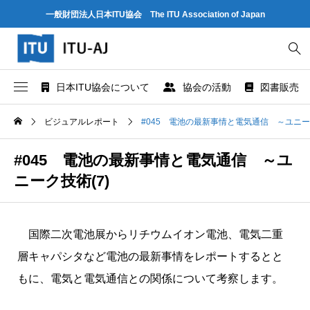
一般財団法人日本ITU協会 The ITU Association of Japan
日本ITU協会について
協会の活動
図書販売
協会概要
世界情報社会・電気通信日記念行事
ITU とは
ビジュアルレポート
#045 電池の最新事情と電気通信 ～ユニーク
協会組織
研究会
ITU-R 関係のデータ情報
#045 電池の最新事情と電気通信 ～ユ
ニーク技術(7)
業務および財務に関する資料
出版・情報活動
ITU-T 関係のデータ情報
法人賛助会員のご案内
図書販売
ITU-D 関係のデータ情報
国際二次電池展からリチウムイオン電池、電気二重
層キャパシタなど電池の最新事情をレポートするとと
協会案内パンフレット
閲覧のご案内 - ITU関係出版物 -
ITU勧告リスト
もに、電気と電気通信との関係について考察します。
協会の所在地
人材育成
ITUメンバー情報（加盟国、参加企業・団体）