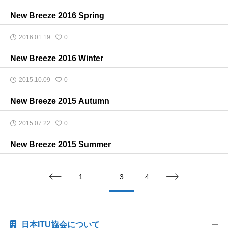
New Breeze 2016 Spring
2016.01.19
0
New Breeze 2016 Winter
2015.10.09
0
New Breeze 2015 Autumn
2015.07.22
0
New Breeze 2015 Summer
1
…
3
4


日本ITU協会について