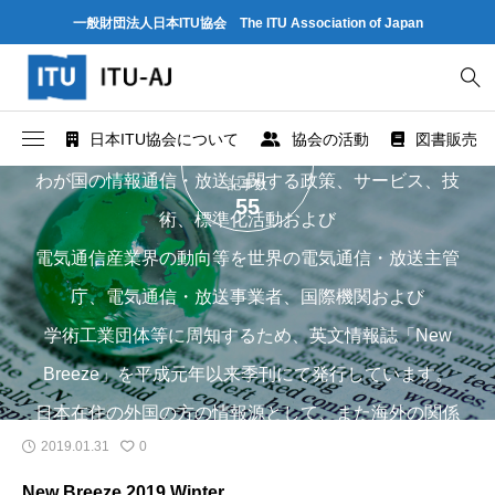
一般財団法人日本ITU協会 The ITU Association of Japan
New Breeze
日本ITU協会について
協会の活動
図書販売
わが国の情報通信・放送に関する政策、サービス、技
記事数
協会概要
世界情報社会・電気通信日記念行事
ITU とは
55
術、標準化活動および
協会組織
研究会
ITU-R 関係のデータ情報
電気通信産業界の動向等を世界の電気通信・放送主管
庁、電気通信・放送事業者、国際機関および
業務および財務に関する資料
出版・情報活動
ITU-T 関係のデータ情報
学術工業団体等に周知するため、英文情報誌「New
法人賛助会員のご案内
図書販売
ITU-D 関係のデータ情報
Breeze」を平成元年以来季刊にて発行しています。
日本在住の外国の方の情報源として、また海外の関係
協会案内パンフレット
閲覧のご案内 - ITU関係出版物 -
ITU勧告リスト
2019.01.31
0
者への送付用としてご活用ください。
協会の所在地
人材育成
ITUメンバー情報（加盟国、参加企業・団体）
New Breeze 2019 Winter