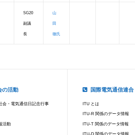
SG20
山
副議
田
長
徹氏
会の活動
国際電気通信連合
社会・電気通信日記念行事
ITU とは
ITU-R 関係のデータ情報
報活動
ITU-T 関係のデータ情報
ITU-D 関係のデータ情報