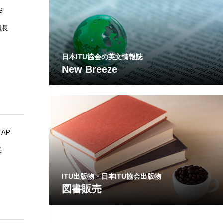
G
阿
議長
部
宗
日本ITU協会の英文情報誌
男
New Breeze
氏
TAP
岩
長
田
秀
ITU出版物・日本ITU協会出版物
行
図書販売
氏