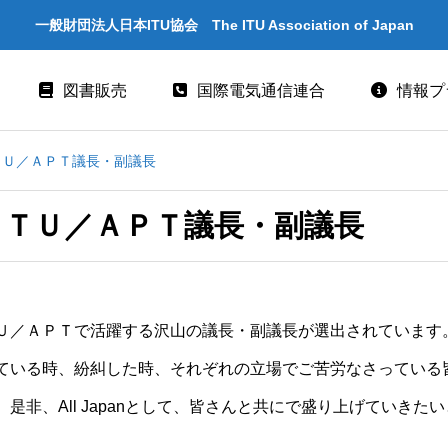
一般財団法人日本ITU協会 The ITU Association of Japan
図書販売
国際電気通信連合
情報プ
気通信日記念行事
ITU とは
ＴＵ／ＡＰＴ議長・副議長
ITU-R 関係のデータ情報
ＩＴＵ／ＡＰＴ議長・副議長
ITU-T 関係のデータ情報
ITU-D 関係のデータ情報
Ｕ／ＡＰＴで活躍する沢山の議長・副議長が選出されています
ITU関係出版物 -
ITU勧告リスト
ている時、紛糾した時、それぞれの立場でご苦労なさっている
ITUメンバー情報（加盟国、参加企
是非、All Japanとして、皆さんと共にで盛り上げていきた
業・団体）