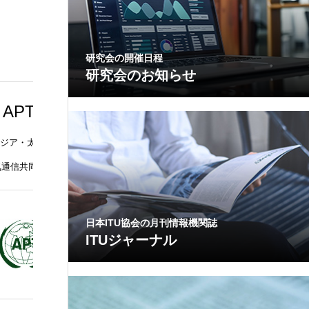
研究会の開催日程
研究会のお知らせ
APT
ジア・太平洋電
気通信共同体
)
日本ITU協会の月刊情報機関誌
ITUジャーナル