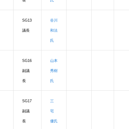
長
氏
SG13
谷川
議長
和法
氏
SG16
山本
副議
秀樹
長
氏
SG17
三
副議
宅
長
優氏