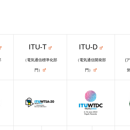
ITU関係会合・イベントカレンダー等
関連団体
ITU-T
ITU-D
部
（電気通信標準化部
（電気通信開発部
(
ア
門）
門）