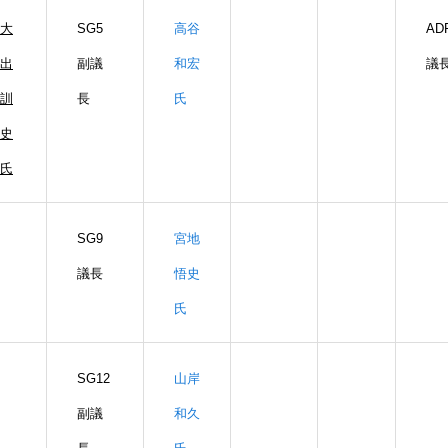
大
SG5
高谷
AD
出
副議
和宏
議
訓
長
氏
史
氏
SG9
宮地
議長
悟史
氏
SG12
山岸
副議
和久