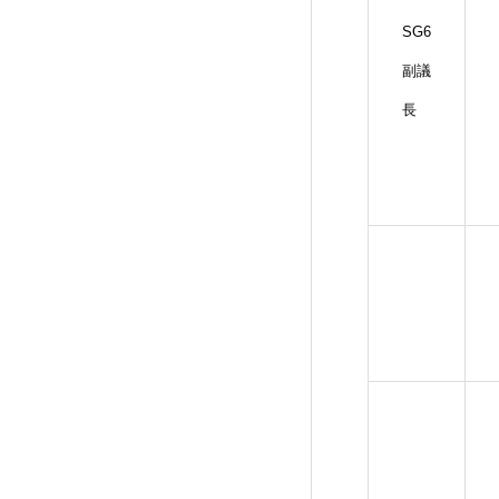
SG6
副議
長