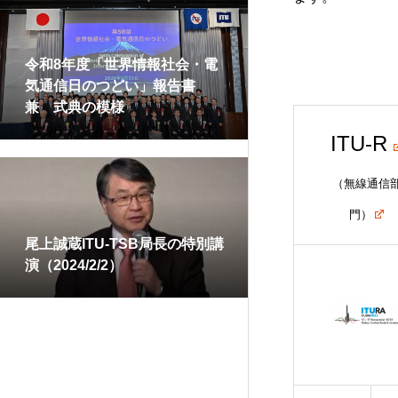
ITUクラブ
令和8年度「世界情報社会・電
気通信日のつどい」報告書
兼 式典の模様
ITU-R
（無線通信
門）
尾上誠蔵ITU-TSB局長の特別講
演（2024/2/2）