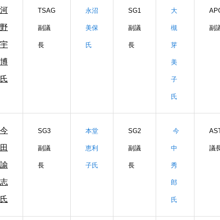
河
TSAG
永沼
SG1
大
AP
野
副議
美保
副議
槻
副
宇
長
氏
長
芽
博
美
氏
子
氏
今
SG3
本堂
SG2
今
AS
田
副議
恵利
副議
中
議
諭
長
子氏
長
秀
志
郎
氏
氏