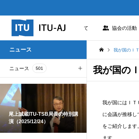
日本ITU協会について
協会の活動
協会概要
世界情報社会・電
ニュース
我が国のＩ
協会組織
研究会
我が国の
ニュース
501
業務および財務に関する資料
出版・情報活動
お知らせ
255
法人賛助会員のご案内
図書販売
我が国にはＩＴ
情報誌
202
協会案内パンフレット
閲覧のご案内 - 
尾上誠蔵ITU-TSB局長の特別講
に会議が推移し
演（2025/12/24）
研究会
162
協会の所在地
人材育成
をご紹介します。
ます。