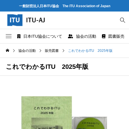
一般財団法人日本ITU協会 The ITU Association of Japan
日本ITU協会について
協会の活動
図書販売
協会概要
世界情報社会・電気通信日記念行事
ITU とは
協会の活動
販売図書
これでわかるITU 2025年版
協会組織
研究会
ITU-R 関係のデータ情報
これでわかるITU 2025年版
業務および財務に関する資料
出版・情報活動
ITU-T 関係のデータ情報
法人賛助会員のご案内
図書販売
ITU-D 関係のデータ情報
協会案内パンフレット
閲覧のご案内 - ITU関係出版物 -
ITU勧告リスト
協会の所在地
人材育成
ITUメンバー情報（加盟国、参加企業・団体）