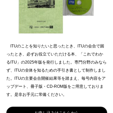
ITUクラブ
ITU関係会合・イベントカレンダー等
関連団体
ITUのことを知りたいと思ったとき、ITUの会合で困
ったとき、必ずお役立ていただける本、「これでわか
るITU」の2025年版を発行しました。専門分野のみなら
ず、ITUの全体を知るための手引き書として制作しまし
た。ITUの主要会合開催結果等を踏まえ、毎号内容をア
ップデート、冊子版・
CD-ROM
版をご用意しておりま
す。是非お手元に常備ください。
お申し込みはこちらから