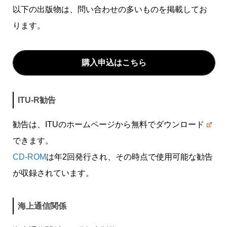
以下の出版物は、問い合わせの多いものを掲載してお
ITUクラブ
ITU関係会合・イベントカレンダー等
ります。
関連団体
購入申込はこちら
ITU-R勧告
勧告は、
ITUのホームページから無料でダウンロード
できます。
CD-ROM
は年2回発行され、その時点で使用可能な勧告
が収録されています。
海上通信関係