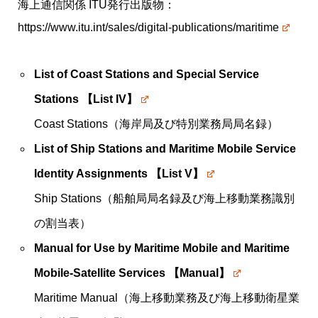
海上通信関係 ITU発行出版物：
https://www.itu.int/sales/digital-publications/maritime
List of Coast Stations and Special Service
Stations 【List IV】
Coast Stations（海岸局及び特別業務局局名録）
List of Ship Stations and Maritime Mobile Service
Identity Assignments 【List V】
Ship Stations（船舶局局名録及び海上移動業務識別
の割当表）
Manual for Use by Maritime Mobile and Maritime
Mobile-Satellite Services 【Manual】
Maritime Manual（海上移動業務及び海上移動衛星業