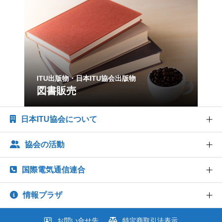
ITU出版物・日本ITU協会出版物
図書販売
日本ITU協会について
協会の活動
協会概要
協会組織
国際電気通信連合
世界情報社会・電気通信日記念行事
業務および財務に関する資料
研究会
情報プラザ
法人賛助会員のご案内
ITU とは
出版・情報活動
協会案内パンフレット
ITU-R 関係のデータ情報
お問い合せ先
特定商取引法表示
図書販売