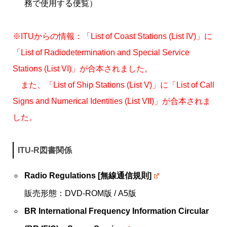
務で使用する便覧）
※ITUからの情報：
「List of Coast Stations (List IV)」に
「List of Radiodetermination and Special Service
Stations (List VI)」が合本されました。
また、「List of Ship Stations (List V)」に「List of Call
Signs and Numerical Identities (List VII)」が合本されま
した。
ITU-R図書関係
Radio Regulations
[無線通信規則]
販売形態：DVD-ROM版 / A5版
BR International Frequency Information Circular