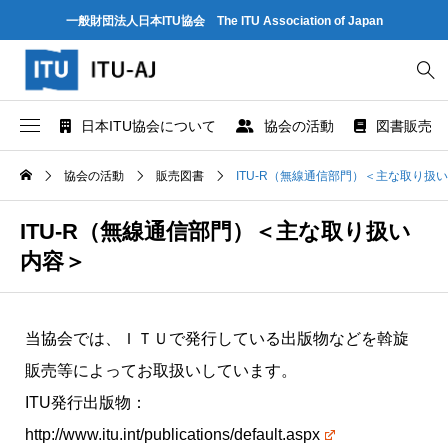
一般財団法人日本ITU協会 The ITU Association of Japan
日本ITU協会について
協会の活動
図書販売
協会概要
世界情報社会・電気通信日記念行事
ITU とは
協会の活動
販売図書
ITU-R（無線通信部門）＜主な取り扱
協会組織
研究会
ITU-R 関係のデータ情報
ITU-R（無線通信部門）＜主な取り扱い
内容＞
業務および財務に関する資料
出版・情報活動
ITU-T 関係のデータ情報
法人賛助会員のご案内
図書販売
ITU-D 関係のデータ情報
当協会では、ＩＴＵで発行している出版物などを斡旋
販売等によってお取扱いしています。
協会案内パンフレット
閲覧のご案内 - ITU関係出版物 -
ITU勧告リスト
ITU発行出版物：
協会の所在地
人材育成
ITUメンバー情報（加盟国、参加企業・団体）
http://www.itu.int/publications/default.aspx