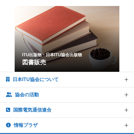
ITU出版物・日本ITU協会出版物
図書販売
日本ITU協会について
協会の活動
協会概要
協会組織
国際電気通信連合
世界情報社会・電気通信日記念行事
業務および財務に関する資料
研究会
情報プラザ
法人賛助会員のご案内
ITU とは
出版・情報活動