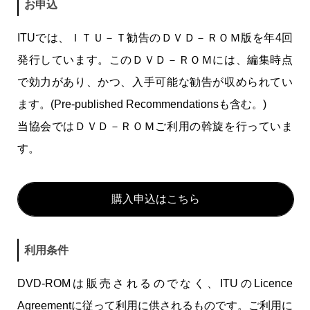
お申込
ITUクラブ
ITU関係会合・イベントカレンダー等
ITUでは、ＩＴＵ－Ｔ勧告のＤＶＤ－ＲＯＭ版を年4回
関連団体
発行しています。このＤＶＤ－ＲＯＭには、編集時点
で効力があり、かつ、入手可能な勧告が収められてい
ます。(Pre-published Recommendationsも含む。)
当協会ではＤＶＤ－ＲＯＭご利用の斡旋を行っていま
す。
購入申込はこちら
利用条件
DVD-ROMは販売されるのでなく、ITUのLicence
Agreementに従って利用に供されるものです。ご利用に