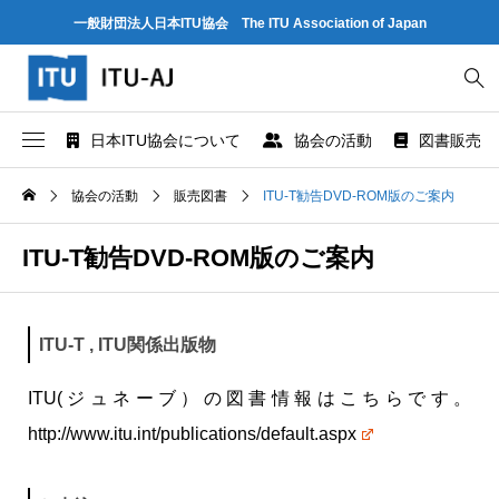
一般財団法人日本ITU協会 The ITU Association of Japan
日本ITU協会について
協会の活動
図書販売
協会概要
世界情報社会・電気通信日記念行事
ITU とは
協会の活動
販売図書
ITU-T勧告DVD-ROM版のご案内
協会組織
研究会
ITU-R 関係のデータ情報
ITU-T勧告DVD-ROM版のご案内
業務および財務に関する資料
出版・情報活動
ITU-T 関係のデータ情報
ITU-T , ITU関係出版物
法人賛助会員のご案内
図書販売
ITU-D 関係のデータ情報
ITU(ジュネーブ）の図書情報はこちらです。
協会案内パンフレット
閲覧のご案内 - ITU関係出版物 -
ITU勧告リスト
http://www.itu.int/publications/default.aspx
協会の所在地
人材育成
ITUメンバー情報（加盟国、参加企業・団体）