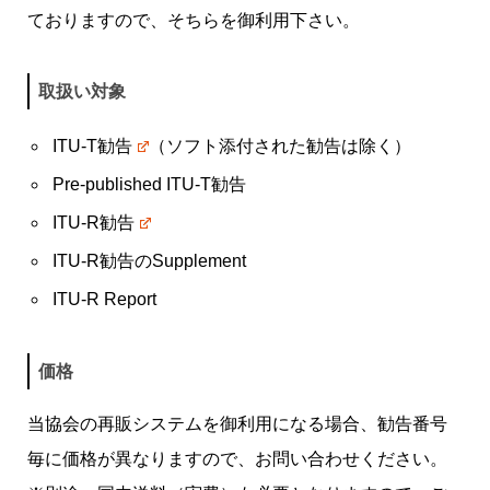
ておりますので、そちらを御利用下さい。
ITUクラブ
ITU関係会合・イベントカレンダー等
関連団体
取扱い対象
ITU-T勧告
（ソフト添付された勧告は除く）
Pre-published ITU-T勧告
ITU-R勧告
ITU-R勧告のSupplement
ITU-R Report
価格
当協会の再販システムを御利用になる場合、勧告番号
毎に価格が異なりますので、お問い合わせください。