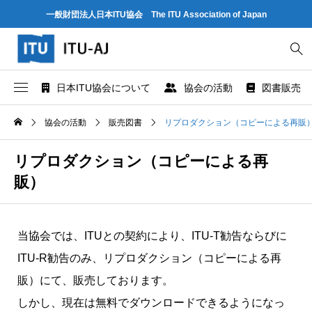
一般財団法人日本ITU協会 The ITU Association of Japan
日本ITU協会について
協会の活動
図書販売
協会概要
世界情報社会・電気通信日記念行事
ITU とは
協会の活動
販売図書
リプロダクション（コピーによる再販
協会組織
研究会
ITU-R 関係のデータ情報
リプロダクション（コピーによる再
販）
業務および財務に関する資料
出版・情報活動
ITU-T 関係のデータ情報
法人賛助会員のご案内
図書販売
ITU-D 関係のデータ情報
当協会では、ITUとの契約により、ITU-T勧告ならびに
ITU-R勧告のみ、リプロダクション（コピーによる再
協会案内パンフレット
閲覧のご案内 - ITU関係出版物 -
ITU勧告リスト
販）にて、販売しております。
協会の所在地
人材育成
ITUメンバー情報（加盟国、参加企業・団体）
しかし、現在は無料でダウンロードできるようになっ