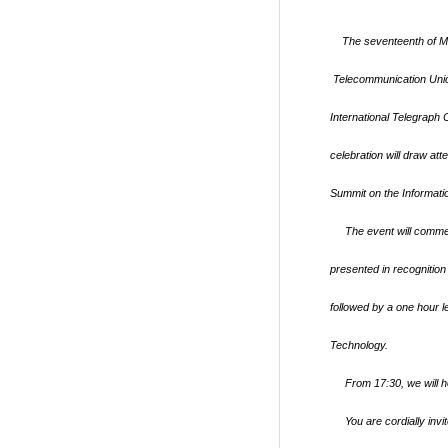
The seventeenth of Ma
Telecommunication Uni
International Telegraph 
celebration will draw att
Summit on the Informati
The event will commenc
presented in recognition
followed by a one hour l
Technology
.
From 17:30, we will hol
You are cordially invit