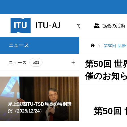
日本ITU協会について
協会の活動
協会概要
世界情報社会・電
ニュース
第50回 世
協会組織
研究会
第50回 
ニュース
501
業務および財務に関する資料
出版・情報活動
催のお知
お知らせ
255
法人賛助会員のご案内
図書販売
情報誌
202
協会案内パンフレット
閲覧のご案内 - 
尾上誠蔵ITU-TSB局長の特別講
第50
演（2025/12/24）
研究会
162
協会の所在地
人材育成