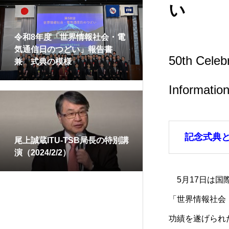
ITUクラブ
い
令和8年度「世界情報社会・電
気通信日のつどい」報告書
50th Celeb
兼 式典の模様
Informatio
記念式典
尾上誠蔵ITU-TSB局長の特別講
演（2024/2/2）
5月17日は国
「世界情報社会
功績を遂げられ