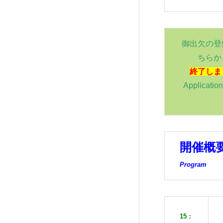
御出欠の登
ちらか
終了しま
Application
開催概
Program
15：