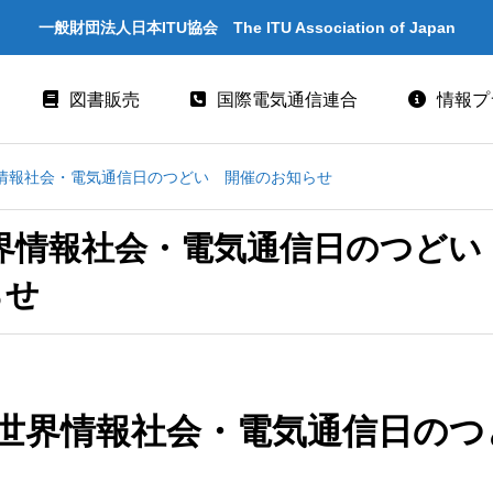
一般財団法人日本ITU協会 The ITU Association of Japan
図書販売
国際電気通信連合
情報プ
気通信日記念行事
ITU とは
界情報社会・電気通信日のつどい 開催のお知らせ
ITU-R 関係のデータ情報
世界情報社会・電気通信日のつどい
ITU-T 関係のデータ情報
らせ
ITU-D 関係のデータ情報
ITU関係出版物 -
ITU勧告リスト
回 世界情報社会・電気通信日のつ
ITUメンバー情報（加盟国、参加企
業・団体）