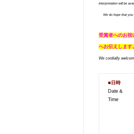
interpretation will be av
We do hope that you wil
受賞者へのお祝
へお伝えします
We cordially welcom
■日時
Date &
Time