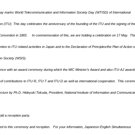
y marks World Telecommunication and Information Society Day (WTISD)
of International
on (ITU).
This day celebrates the anniversary of the founding of the ITU and the signing of the 
Convention in 1865.
In commemoration of this, we are holding a celebration on 17 May. Thi
ention to ITU related activities in Japan and to the Declaration of Principles/the Plan of Action 
on Society (WSIS).
e with an award ceremony during which the MIC Minister’s Award and also ITU-AJ awards 
 of contributions to ITU-R, ITU-T and ITU-D as well as international cooperation. This ceremo
ecture by Ph.D. Hideyuki Tokuda, President, National Institute of Information and Communica
d a reception party.
ed to this ceremony and reception. For your information, Japanese-English Simultaneous