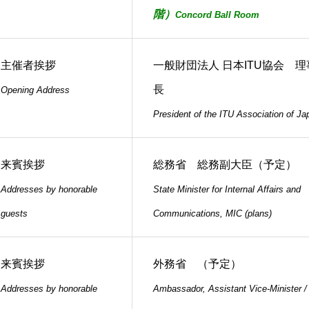
階）
Concord Ball Room
主催者挨拶
一般財団法人 日本ITU協会 理
長
Opening Address
President of the ITU Association of Ja
来賓挨拶
総務省 総務副大臣（予定）
Addresses by honorable
State Minister for Internal Affairs and
guests
Communications, MIC (plans)
来賓挨拶
外務省 （予定）
Addresses by honorable
Ambassador, Assistant Vice-Minister /