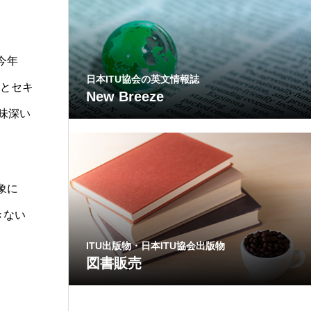
今年
日本ITU協会の英文情報誌
来とセキ
New Breeze
味深い
象に
きない
ITU出版物・日本ITU協会出版物
図書販売