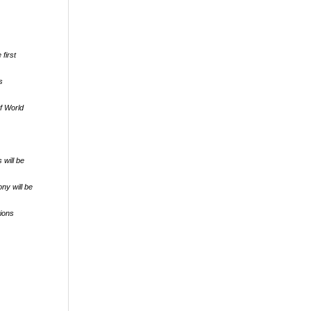
first
s
of World
will be
ny will be
tions