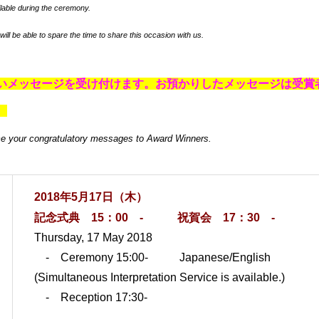
ailable during the ceremony.
l be able to spare the time to share this occasion with us.
いメッセージを受け付けます。お預かりしたメッセージは受賞
。
e your congratulatory messages to Award Winners.
2018年5月17日（木）
記念式典 15：00 -
祝賀会 17：3
0 -
Thursday, 17 May 2018
- Ceremony 15:00- Japanese/English
(Simultaneous Interpretation Service is available.)
- Reception 17:30-