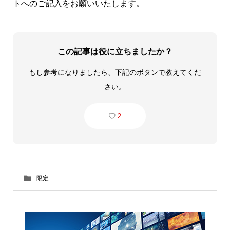
トへのご記入をお願いいたします。
ITUクラブ
ITU関係会合・イベントカレンダー等
関連団体
この記事は役に立ちましたか？
もし参考になりましたら、下記のボタンで教えてくだ
さい。
2
限定