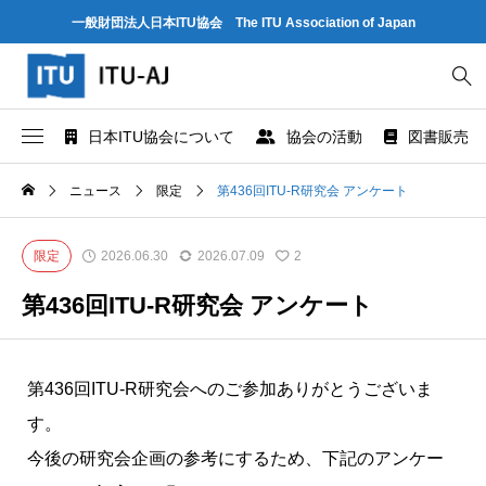
一般財団法人日本ITU協会 The ITU Association of Japan
日本ITU協会について
協会の活動
図書販売
協会概要
世界情報社会・電気通信日記念行事
ITU とは
ニュース
限定
第436回ITU-R研究会 アンケート
協会組織
研究会
ITU-R 関係のデータ情報
限定
2026.06.30
2026.07.09
2
業務および財務に関する資料
出版・情報活動
ITU-T 関係のデータ情報
第436回ITU-R研究会 アンケート
法人賛助会員のご案内
図書販売
ITU-D 関係のデータ情報
第436回ITU-R研究会へのご参加ありがとうございま
協会案内パンフレット
閲覧のご案内 - ITU関係出版物 -
ITU勧告リスト
す。
今後の研究会企画の参考にするため、下記のアンケー
協会の所在地
人材育成
ITUメンバー情報（加盟国、参加企業・団体）