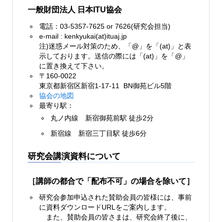
一般財団法人 日本ITU協会
電話：03-5357-7625 or 7626(研究会担当)
e-mail : kenkyukai(at)ituaj.jp
注)迷惑メール対策のため、「@」を「(at)」と表
示しております。送信の際には「(at)」を「@」
に置き換えて下さい。
〒160-0022
東京都新宿区新宿1-17-11 BN御苑ビル5階
協会の地図
最寄り駅：
丸ノ内線 新宿御苑前駅 徒歩2分
新宿線 新宿三丁目駅 徒歩6分
研究会講演資料について
［講師の都合で「配布不可」の場合を除いて］
研究会参加申込された賛助会員の皆様には、事前
に資料ダウンロードURLをご案内します。
また、賛助会員の皆さまは、研究会終了後に、