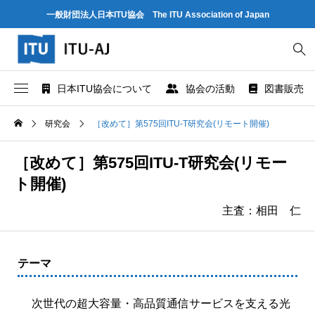
一般財団法人日本ITU協会 The ITU Association of Japan
日本ITU協会について
協会の活動
図書販売
協会概要
世界情報社会・電気通信日記念行事
ITU とは
研究会
［改めて］第575回ITU-T研究会(リモート開催)
協会組織
研究会
ITU-R 関係のデータ情報
［改めて］第575回ITU-T研究会(リモー
ト開催)
業務および財務に関する資料
出版・情報活動
ITU-T 関係のデータ情報
主査：相田 仁
法人賛助会員のご案内
図書販売
ITU-D 関係のデータ情報
テーマ
協会案内パンフレット
閲覧のご案内 - ITU関係出版物 -
ITU勧告リスト
協会の所在地
人材育成
ITUメンバー情報（加盟国、参加企業・団体）
次世代の超大容量・高品質通信サービスを支える光