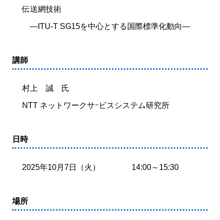
伝送網技術
ITUクラブ
ITU関係会合・イベントカレンダー等
―ITU-T SG15を中心とする国際標準化動向―
関連団体
講師
村上 誠 氏
NTT ネットワークサｰビスシステム研究所
日時
2025年10月7日（火） 14:00～15:30
場所