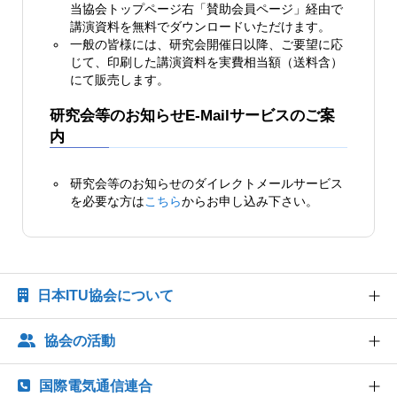
当協会トップページ右「賛助会員ページ」経由で
講演資料を無料でダウンロードいただけます。
一般の皆様には、研究会開催日以降、ご要望に応
じて、印刷した講演資料を実費相当額（送料含）
にて販売します。
研究会等のお知らせE-Mailサービスのご案
内
研究会等のお知らせのダイレクトメールサービス
を必要な方は
こちら
からお申し込み下さい。
日本ITU協会について
協会の活動
協会概要
協会組織
国際電気通信連合
世界情報社会・電気通信日記念行事