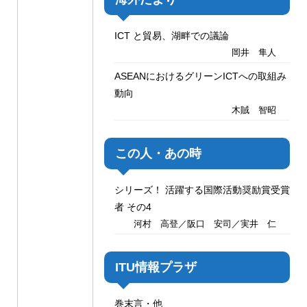
ICT と貿易、湖畔での議論
岡井 隼人
ASEANにおけるグリーンICTへの取組み
動向
木賊 智昭
この人・あの時
シリーズ！ 活躍する国際活動奨励賞受賞
者 その4
河村 高登／阪口 安司／実井 仁
ITU情報プラザ
巻末言・他