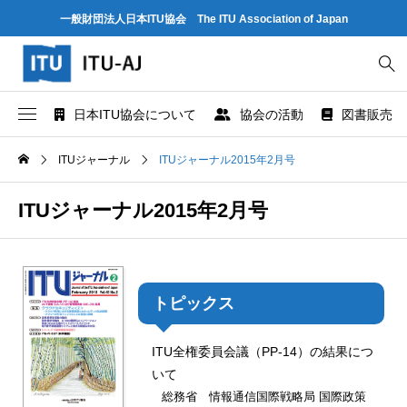
一般財団法人日本ITU協会 The ITU Association of Japan
日本ITU協会について
協会の活動
図書販売
協会概要
世界情報社会・電気通信日記念行事
ITU とは
ITUジャーナル
ITUジャーナル2015年2月号
協会組織
研究会
ITU-R 関係のデータ情報
ITUジャーナル2015年2月号
業務および財務に関する資料
出版・情報活動
ITU-T 関係のデータ情報
法人賛助会員のご案内
図書販売
ITU-D 関係のデータ情報
トピックス
協会案内パンフレット
閲覧のご案内 - ITU関係出版物 -
ITU勧告リスト
ITU全権委員会議（PP-14）の結果につ
いて
協会の所在地
人材育成
ITUメンバー情報（加盟国、参加企業・団体）
総務省 情報通信国際戦略局 国際政策