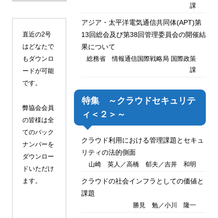
課
ITUクラブ
ITU関係会合・イベントカレンダー等
アジア・太平洋電気通信共同体(APT)第
直近の2号
13回総会及び第38回管理委員会の開催結
関連団体
はどなたで
果について
もダウンロ
総務省 情報通信国際戦略局 国際政策
課
ードが可能
です。
特集 ～クラウドセキュリテ
弊協会会員
ィ＜２＞～
の皆様は全
てのバック
クラウド利用における管理課題とセキュ
ナンバーを
リティの法的側面
ダウンロー
山崎 英人／高橋 郁夫／吉井 和明
ドいただけ
ます。
クラウドの社会インフラとしての価値と
課題
勝見 勉／小川 隆一