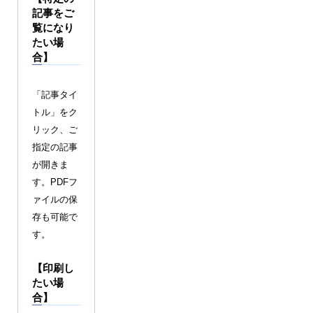
記事をご
覧になり
たい場
合】
「記事タイ
トル」をク
リック、ご
指定の記事
が開きま
す。PDFフ
ァイルの保
存も可能で
す。
【印刷し
たい場
合】