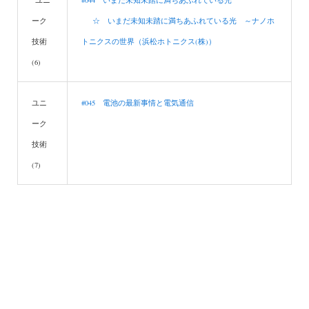
ユニ
#044
いまだ未知未踏に満ちあふれている光
ーク
☆ いまだ未知未踏に満ちあふれている光 ～ナノホ
技術
トニクスの世界（浜松ホトニクス(株)）
(6)
ユニ
#045 電池の最新事情と電気通信
ーク
技術
(7)