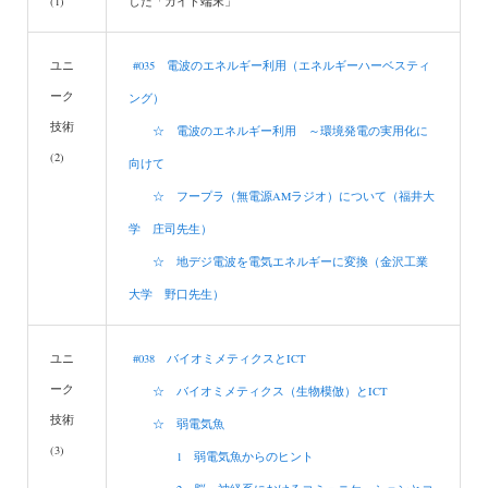
(1)
した「ガイド端末」
ユニ
#035 電波のエネルギー利用（エネルギーハーベスティ
ーク
ング）
技術
☆ 電波のエネルギー利用 ～環境発電の実用化に
(2)
向けて
☆ フープラ（無電源AMラジオ）について（福井大
学 庄司先生）
☆ 地デジ電波を電気エネルギーに変換（金沢工業
大学 野口先生）
ユニ
#038 バイオミメティクスとICT
ーク
☆ バイオミメティクス（生物模倣）とICT
技術
☆ 弱電気魚
(3)
1 弱電気魚からのヒント