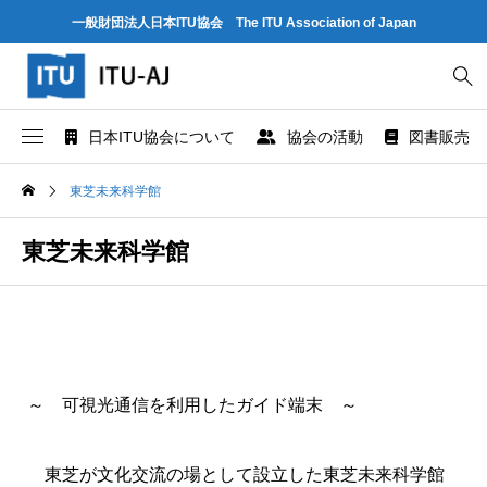
一般財団法人日本ITU協会 The ITU Association of Japan
日本ITU協会について
協会の活動
図書販売
協会概要
世界情報社会・電気通信日記念行事
ITU とは
東芝未来科学館
協会組織
研究会
ITU-R 関係のデータ情報
東芝未来科学館
業務および財務に関する資料
出版・情報活動
ITU-T 関係のデータ情報
法人賛助会員のご案内
図書販売
ITU-D 関係のデータ情報
～ 可視光通信を利用したガイド端末 ～
協会案内パンフレット
閲覧のご案内 - ITU関係出版物 -
ITU勧告リスト
協会の所在地
人材育成
ITUメンバー情報（加盟国、参加企業・団体）
東芝が文化交流の場として設立した東芝未来科学館