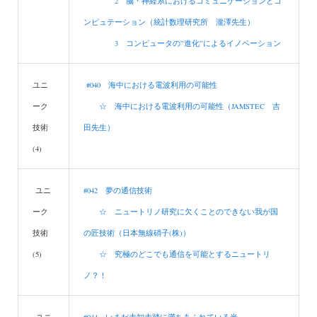
2 脳・神経系におけるコミュニケーションとコ
ンピュテーション（統計数理研究所 瀧澤先生）
3 コンピュータの”進化”によるイノベーション
ユニ
#040 海中における電波利用の可能性
ーク
☆ 海中における電波利用の可能性（JAMSTEC 吉
技術
田先生）
(4)
ユニ
#042 夢の通信技術
ーク
☆ ニュートリノ研究に欠くことのできない我が国
技術
の匠技術（日本無線硝子(株)）
(5)
☆ 究極のどこでも通信を可能とするニュートリ
ノ？！