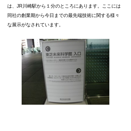
は、JR川崎駅から１分のところにあります。ここには
ITUクラブ
ITU関係会合・イベントカレンダー等
同社の創業期から今日までの最先端技術に関する様々
関連団体
な展示がなされています。