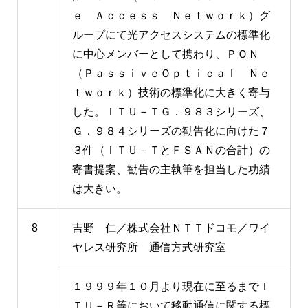
ｅ Ａｃｃｅｓｓ Ｎｅｔｗｏｒｋ）グ
ループにて光アクセスシステムの標準化
に中心メンバーとして携わり、ＰＯＮ
（ＰａｓｓｉｖｅＯｐｔｉｃａｌ Ｎｅ
ｔｗｏｒｋ）技術の標準化に大きく寄与
した。ＩＴＵ－ＴＧ．９８３シリーズ、
Ｇ．９８４シリーズの勧告化に向けた７
３件（ＩＴＵ－ＴとＦＳＡＮの合計）の
寄書提案、勧告の主執筆を担当した功績
は大きい。
8
吉野 仁／株式会社ＮＴＴドコモ／ワイ
ヤレス研究所 通信方式研究室
１９９９年１０月より現在に至るまでＩ
ＴＵ－Ｒ等において移動通信に関する標