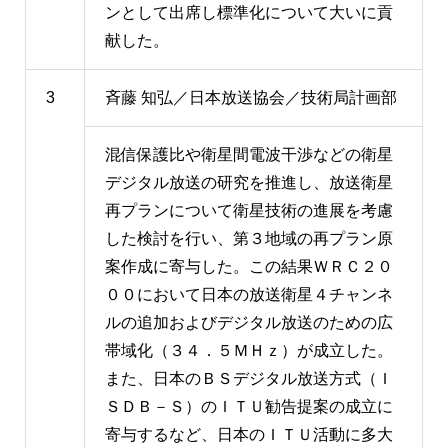
ンとして出席し標準化について大いに貢
献した。
3
斉藤 知弘／日本放送協会／技術局計画部
混信保護比や衛星間電波干渉などの衛星
デジタル放送の研究を推進し、放送衛星
再プランについて衛星技術の進展を考慮
した検討を行い、第３地域の再プラン原
案作成に寄与した。この結果ＷＲＣ２０
００において日本の放送衛星４チャンネ
ルの追加およびデジタル放送のための広
帯域化（３４．５ＭＨｚ）が成立した。
また、日本のＢＳデジタル放送方式（Ｉ
ＳＤＢ－Ｓ）のＩＴＵ勧告提案の成立に
寄与するなど、日本のＩＴＵ活動に多大