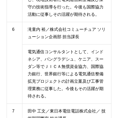
守の技術指導を行った。今後も国際協力
活動に従事しその活躍が期待される。
6
滝童内 裕／株式会社コミューチュア ソリ
ューション企画部 担当課長
電気通信コンサルタントとして、インド
ネシア、バングラデシュ、ケニア、スー
ダン等でＪＩＣＡ無償資金協力、国際協
力銀行、世界銀行等による電気通信整備
拡充プロジェクトの計画立案及び工事管
理業務に従事した。今後もその活躍が期
待される。
7
田中 工文／東日本電信電話株式会社／ 技