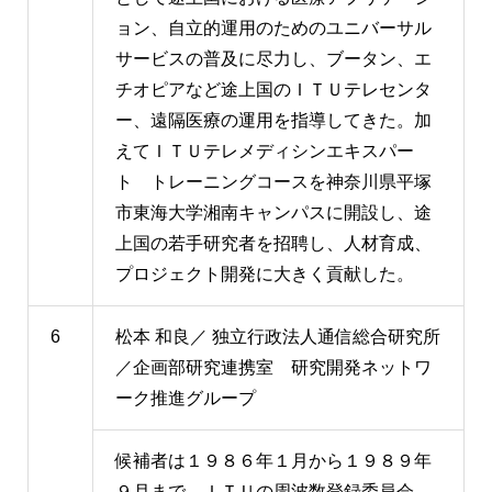
ョン、自立的運用のためのユニバーサル
サービスの普及に尽力し、ブータン、エ
チオピアなど途上国のＩＴＵテレセンタ
ー、遠隔医療の運用を指導してきた。加
えてＩＴＵテレメディシンエキスパー
ト トレーニングコースを神奈川県平塚
市東海大学湘南キャンパスに開設し、途
上国の若手研究者を招聘し、人材育成、
プロジェクト開発に大きく貢献した。
6
松本 和良／ 独立行政法人通信総合研究所
／企画部研究連携室 研究開発ネットワ
ーク推進グループ
候補者は１９８６年１月から１９８９年
９月まで、ＩＴＵの周波数登録委員会