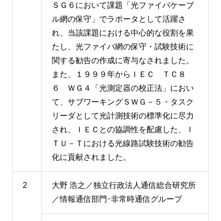
ＳＧ６において課題「光ファイバケーブ
ル網の保守」でラポータとして活躍さ
れ、当該課題における中心的な役割を果
たし、光ファイバ網の保守・試験技術に
関する勧告の作成に寄与なされました。
また、１９９９年からＩＥＣ ＴＣ８
６ ＷＧ４「光測定器の校正法」におい
て、サブワーキングＳＷＧ－５・タスク
リーダとして光計測技術の標準化に尽力
され、ＩＥＣとの協調性を配慮した、Ｉ
ＴＵ－Ｔにおける光線路試験技術の勧告
化に貢献されました。
2
大野 浩之／独立行政法人通信総合研究所
／情報通信部門･非常時通信グループ