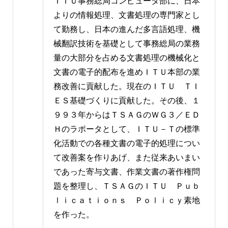
ＩＴＵ事務総局コンピュータ部に、日本
よりの情報処理、文書処理の専門家とし
て勤務し、日本の進んだ多言語処理、機
械翻訳技術を基礎として事務総局の業務
量の大部分を占める文書処理の機械化と
文書の電子的配布を進めＩＴＵ本部の業
務改善に貢献した。現在のＩＴＵ ＴＩ
ＥＳ基礎づくりに貢献した。その後、１
９９３年からはＴＳＡＧのＷＧ３／ＥＤ
Ｈのラポータとして、ＩＴＵ－Ｔの標準
化活動での各種文書の電子的処理につい
て改善案を作りあげ、また従来あいまい
であった寄与文書、作業文書の著作権問
題を整理し、ＴＳＡＧのＩＴＵ Ｐｕｂ
ｌｉｃａｔｉｏｎｓ Ｐｏｌｉｃｙ素地
を作った。