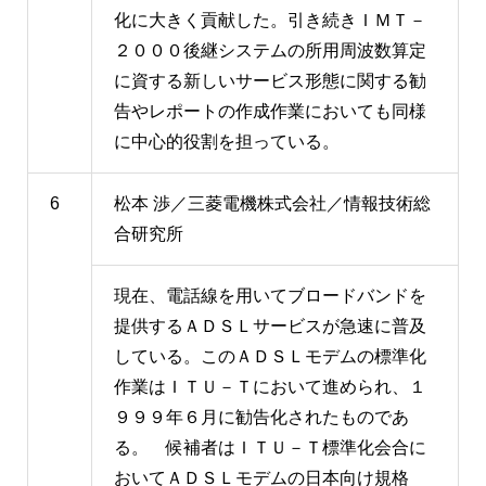
化に大きく貢献した。引き続きＩＭＴ－
２０００後継システムの所用周波数算定
に資する新しいサービス形態に関する勧
告やレポートの作成作業においても同様
に中心的役割を担っている。
6
松本 渉／三菱電機株式会社／情報技術総
合研究所
現在、電話線を用いてブロードバンドを
提供するＡＤＳＬサービスが急速に普及
している。このＡＤＳＬモデムの標準化
作業はＩＴＵ－Ｔにおいて進められ、１
９９９年６月に勧告化されたものであ
る。 候補者はＩＴＵ－Ｔ標準化会合に
おいてＡＤＳＬモデムの日本向け規格