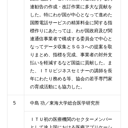
連勧告の作成・改訂作業に多大な貢献を
した。特にわが国が中心となって進めた
国際電話サービスの精算料金に関する指
標作りにあたっては、わが国政府及び関
連通信事業者で構成する委員会で中心と
なってデータ収集とＳＧ３への提案を取
りまとめ、指標を完成、事業者の対外支
払いを軽減するなど国益に貢献した。ま
た、ＩＴＵビジネスセミナーの講師を長
年にわたり務める等、協会の若手専門家
の育成活動にも協力した。
5
中島 功／東海大学総合医学研究所
ＩＴＵ初の医療機関のセクターメンバー
として途上国における医療アプリケーシ