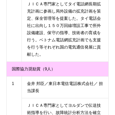
ＪＩＣＡ専門家としてタイ電話網長期拡
充計画に参画し局外設備の拡充計画を策
定、保全管理等を提案した。タイ電話会
社に出向し１５０万回線増設工事で所外
設備建設、保守の指導、技術者の育成を
行う。ベトナム電話網拡充計画でも支援
を行う等それぞれ国の電気通信発展に貢
献した。
国際協力奨励賞（9人）
1
金井 邦臣／東日本電信電話株式会社／ 担
当課長
ＪＩＣＡ専門家としてヨルダンで伝送技
術指導を行い、故障統計分析方法を確立