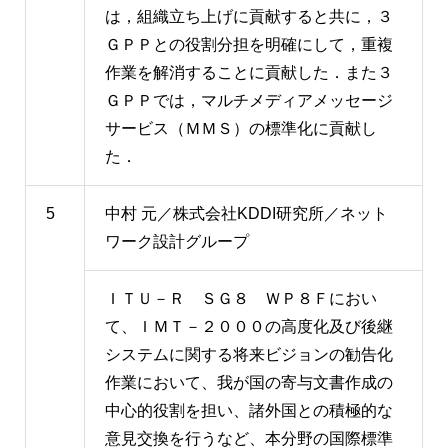
は，組織立ち上げに貢献すると共に，３
ＧＰＰとの役割分担を明確にして，重複
作業を解消することに貢献した．また３
ＧＰＰでは，マルチメディアメッセージ
サービス（ＭＭＳ）の標準化に貢献し
た．
5
中村 元／株式会社KDDI研究所／ネット
ワーク設計グループ
ＩＴＵ－Ｒ ＳＧ８ ＷＰ８Ｆにおい
て、ＩＭＴ－２０００の高度化及び後継
システムに関する将来ビジョンの勧告化
作業において、我が国の寄与文書作成の
中心的役割を担い、諸外国との積極的な
意見交換を行うなど、本分野の国際標準