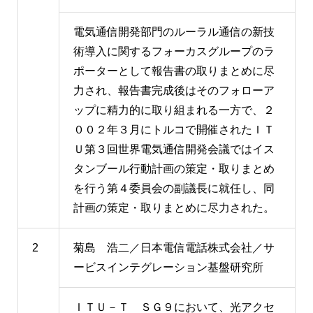
ITUクラブ
ITU関係会合・イベントカレンダー等
電気通信開発部門のルーラル通信の新技
術導入に関するフォーカスグループのラ
関連団体
ポーターとして報告書の取りまとめに尽
力され、報告書完成後はそのフォローア
ップに精力的に取り組まれる一方で、２
００２年３月にトルコで開催されたＩＴ
Ｕ第３回世界電気通信開発会議ではイス
タンブール行動計画の策定・取りまとめ
を行う第４委員会の副議長に就任し、同
計画の策定・取りまとめに尽力された。
2
菊島 浩二／日本電信電話株式会社／サ
ービスインテグレーション基盤研究所
ＩＴＵ－Ｔ ＳＧ９において、光アクセ