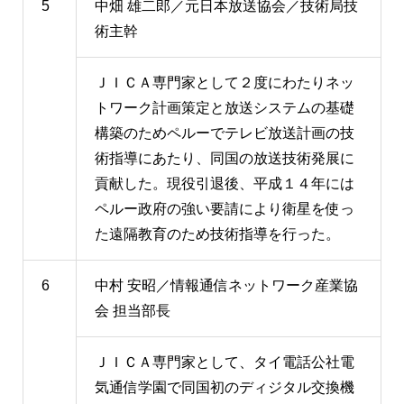
5
中畑 雄二郎／元日本放送協会／技術局技
術主幹
ＪＩＣＡ専門家として２度にわたりネッ
トワーク計画策定と放送システムの基礎
構築のためペルーでテレビ放送計画の技
術指導にあたり、同国の放送技術発展に
貢献した。現役引退後、平成１４年には
ペルー政府の強い要請により衛星を使っ
た遠隔教育のため技術指導を行った。
6
中村 安昭／情報通信ネットワーク産業協
会 担当部長
ＪＩＣＡ専門家として、タイ電話公社電
気通信学園で同国初のディジタル交換機