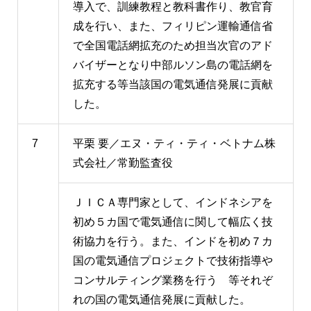
導入で、訓練教程と教科書作り、教官育
成を行い、また、フィリピン運輸通信省
で全国電話網拡充のため担当次官のアド
バイザーとなり中部ルソン島の電話網を
拡充する等当該国の電気通信発展に貢献
した。
7
平栗 要／エヌ・ティ・ティ・ベトナム株
式会社／常勤監査役
ＪＩＣＡ専門家として、インドネシアを
初め５カ国で電気通信に関して幅広く技
術協力を行う。また、インドを初め７カ
国の電気通信プロジェクトで技術指導や
コンサルティング業務を行う 等それぞ
れの国の電気通信発展に貢献した。