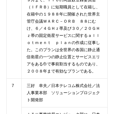
（ＩＦＲＢ）に短期職員として在籍し、
在籍中の１９８８年に開催された世界主
管庁会議ＷＡＲＣ－ＯＲＢ ８８にむ
け、６／４ＧＨｚ帯及び３０／２０ＧＨ
ｚ帯の固定衛星サービスに関するａｌｌ
ｏｔｍｅｎｔ ｐｌａｎの作成に従事し
た。このプランは全世界の各国に静止通
信衛星の一つの静止位置とサービスエリ
アをある巾で事前割当するものであり、
２００８年まで有効なプランである。
7
三好 幸夫／日本テレコム株式会社／法
人事業本部 ソリューションプロジェク
ト開発部