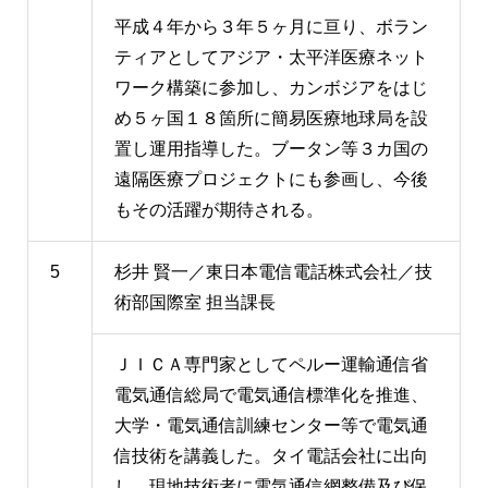
平成４年から３年５ヶ月に亘り、ボラン
ティアとしてアジア・太平洋医療ネット
ワーク構築に参加し、カンボジアをはじ
め５ヶ国１８箇所に簡易医療地球局を設
置し運用指導した。ブータン等３カ国の
遠隔医療プロジェクトにも参画し、今後
もその活躍が期待される。
5
杉井 賢一／東日本電信電話株式会社／技
術部国際室 担当課長
ＪＩＣＡ専門家としてペルー運輸通信省
電気通信総局で電気通信標準化を推進、
大学・電気通信訓練センター等で電気通
信技術を講義した。タイ電話会社に出向
し、現地技術者に電気通信網整備及び保