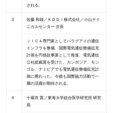
される。
3
佐藤 和雄／ＫＤＤＩ株式会社／小山テク
ニカルセンター 次長
ＪＩＣＡ専門家としてパラグアイの通信
インフラを整備、国際電気通信整備拡充
計画を円借款事業として推進、電気通信
公社総裁賞を受けた。カンボジア、モン
ゴル、ナミビアでも電気通信整備拡充計
画に携わった。今後も国際協力活動で一
層の活躍が期待される。
4
十蔵寺 寛／東海大学総合医学研究所 研究
員