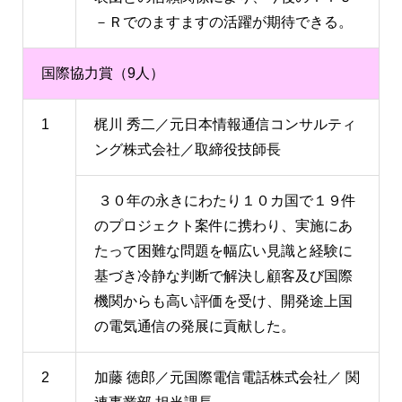
－Ｒでのますますの活躍が期待できる。
国際協力賞（9人）
1
梶川 秀二／元日本情報通信コンサルティ
ング株式会社／取締役技師長
３０年の永きにわたり１０カ国で１９件
のプロジェクト案件に携わり、実施にあ
たって困難な問題を幅広い見識と経験に
基づき冷静な判断で解決し顧客及び国際
機関からも高い評価を受け、開発途上国
の電気通信の発展に貢献した。
2
加藤 徳郎／元国際電信電話株式会社／ 関