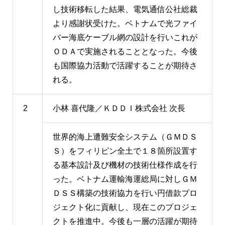
し技術移転した結果、電気通信公社総裁
より感謝状受けた。ベトナムで光ファイ
バー海底ケーブル網の設計を行いこれが
ＯＤＡで実施されることとなった。今後
も国際協力活動で活躍することが期待さ
れる。
2
小林 喜代隆／ＫＤＤＩ株式会社 次長
世界的海上遭難安全システム（ＧＭＤＳ
Ｓ）をフィリピン全土で１８箇所設置す
る基本設計及び機材の技術仕様作成を行
った。ベトナム運輸海運総局に対しＧＭ
ＤＳＳ構築の技術協力を行い円借款プロ
ジェクト化に貢献し、現在このプロジェ
クトを推進中。今後も一層の活躍が期待