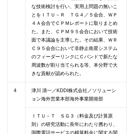
な技術検討を行い、実用上問題の無いこ
とをＩＴＵ－Ｒ ＴＧ４／５会合、ＷＰ
４Ａ会合でＣＰＭレポートに取りまとめ
た。また、ＣＰＭ９５会合において技術
面で本議論を主導した。その結果、ＷＲ
Ｃ９５会合において非静止衛星システム
のフィーダーリンクにＣバンドで新たな
周波数が割り当てられる等、本分野で大
きな貢献が認められた。
4
津川 清一／KDDI株式会社／ソリューシ
ョン海外営業本部海外事業開発部
ＩＴＵ－Ｔ ＳＧ３（料金及び計算原
則）の研究活動に長年にわたり携わり、
国際電話サービスの精算料金に関する関