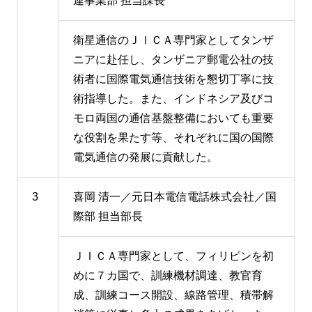
連事業部 担当課長
衛星通信のＪＩＣＡ専門家としてタンザ
ニアに赴任し、タンザニア郵電公社の技
術者に国際電気通信技術を懇切丁寧に技
術指導した。また、インドネシア及びコ
モロ両国の通信基盤整備においても重要
な役割を果たす等、それぞれに国の国際
電気通信の発展に貢献した。
3
喜岡 清一／元日本電信電話株式会社／国
際部 担当部長
ＪＩＣＡ専門家として、フィリピンを初
めに７カ国で、訓練機材調達、教官育
成、訓練コース開設、線路管理、積帯解