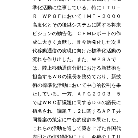
準化活動に従事している。特にＩＴＵ－
Ｒ ＷＰ８ＦにおいてＩＭＴ－２０００
高度化とその後継システムに関する将来
ビジョンの勧告化、ＣＰＭレポートの作
成に大きく貢献し、昨今活発化した次世
代移動通信の実現に向けた標準化活動の
流れを作り出した。また、ＷＰ８Ａで
は、陸上移動通信分野における新技術を
担当するＷＧの議長を務めており、新技
術の標準化活動において中心的役割を果
たしている。一方、ＡＰＧ２００３－５
ではＷＲＣ新議題に関するＤＧの議長に
指名され、議題７．２に関するＡＰＴ共
同提案の策定に中心的役割を果たした。
これらの活動を通して築き上げた各国代
表団との信頼関係により、今後のＩＴＵ