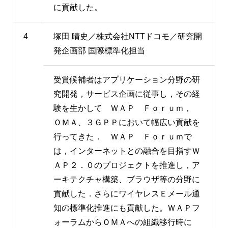
に貢献した。
4
塚田 晴史／株式会社NTTドコモ／研究開
発企画部 国際標準化担当
受賞候補者はアプリケーション分野の研
究開発，サービス企画に従事し，その経
験を生かして ＷＡＰ Ｆｏｒｕｍ，
ＯＭＡ、３ＧＰＰにおいて幅広い貢献を
行ってきた． ＷＡＰ Ｆｏｒｕｍで
は，インターネットとの融合を目指すＷ
ＡＰ２．０のプロジェクトを推進し，ア
ーキテクチャ構築、ブラウザ等の分野に
貢献した．さらにワイヤレスＥメール通
知の標準化推進にも貢献した。ＷＡＰフ
ォーラムからＯＭＡへの組織移行時に