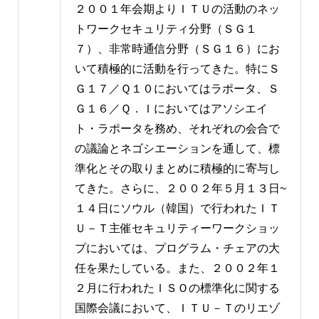
２００１年会期よりＩＴＵの活動のネッ
トワークセキュリティ分野（ＳＧ１
７）、非常時通信分野（ＳＧ１６）にお
いて積極的に活動を行ってきた。特にＳ
Ｇ１７／Ｑ１０においてはラポータ、Ｓ
Ｇ１６／Ｑ．Ｉにおいてはアソシエイ
ト・ラポータを務め、それぞれの会合で
の議論とネゴシエーションを通して、標
準化とその取りまとめに積極的に寄与し
てきた。さらに、２００２年５月１３日~
１４日にソウル（韓国）で行われたＩＴ
Ｕ－Ｔ主催セキュリティーワークショッ
プにおいては、プログラム・チェアの大
任を果たしている。また、２００２年１
２月に行われたＩＳＯの標準化に関する
国際会議において、ＩＴＵ－Ｔのリエゾ