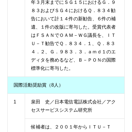
年３月末までにＳＧ１５におけるＧ．９
８３およびＳＧ４におけるＱ．８３４勧
告において計１４件の新勧告、６件の補
遺、１件の改版に寄与した。受賞代表者
はＦＳＡＮでＯＡＭ－ＷＧ議長を、ＩＴ
Ｕ－Ｔ勧告でＱ．８３４．１、Ｑ．８３
４．２、Ｇ．９８３．３．ａｍｄ１のエ
ディタを務めるなど、Ｂ－ＰＯＮの国際
標準化に寄与した。
国際活動奨励賞（8人）
1
泉田 史／日本電信電話株式会社／アク
セスサービスシステム研究所
候補者は、２００１年からＩＴＵ－Ｔ