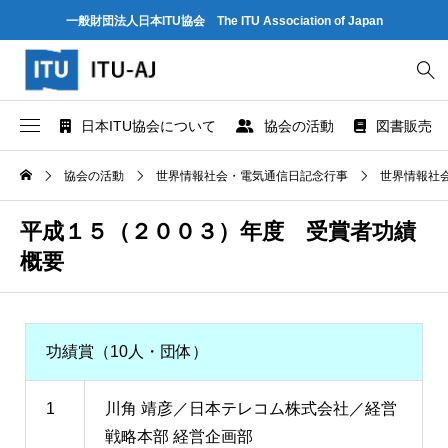
一般財団法人日本ITU協会 The ITU Association of Japan
日本ITU協会について
協会の活動
図書販売
協会概要
世界情報社会・電気通信日記念行事
ITU とは
協会の活動
世界情報社会・電気通信日記念行事
世界情報社
協会組織
研究会
ITU-R 関係のデータ情報
平成１５（２００３）年度 受賞者功績
概要
業務および財務に関する資料
出版・情報活動
ITU-T 関係のデータ情報
法人賛助会員のご案内
図書販売
ITU-D 関係のデータ情報
功績賞（10人・団体）
協会案内パンフレット
閲覧のご案内 - ITU関係出版物 -
ITU勧告リスト
1
川角 靖彦／日本テレコム株式会社／経営
協会の所在地
人材育成
ITUメンバー情報（加盟国、参加企業・団体）
戦略本部 経営企画部