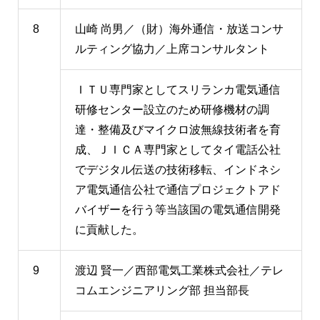
8
山崎 尚男／（財）海外通信・放送コンサ
ルティング協力／上席コンサルタント
ＩＴＵ専門家としてスリランカ電気通信
研修センター設立のため研修機材の調
達・整備及びマイクロ波無線技術者を育
成、ＪＩＣＡ専門家としてタイ電話公社
でデジタル伝送の技術移転、インドネシ
ア電気通信公社で通信プロジェクトアド
バイザーを行う等当該国の電気通信開発
に貢献した。
9
渡辺 賢一／西部電気工業株式会社／テレ
コムエンジニアリング部 担当部長