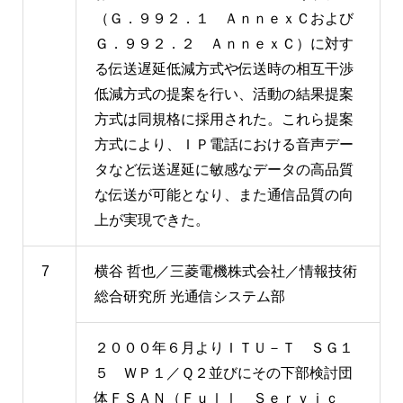
（Ｇ．９９２．１ ＡｎｎｅｘＣおよび
Ｇ．９９２．２ ＡｎｎｅｘＣ）に対す
る伝送遅延低減方式や伝送時の相互干渉
低減方式の提案を行い、活動の結果提案
方式は同規格に採用された。これら提案
方式により、ＩＰ電話における音声デー
タなど伝送遅延に敏感なデータの高品質
な伝送が可能となり、また通信品質の向
上が実現できた。
7
横谷 哲也／三菱電機株式会社／情報技術
総合研究所 光通信システム部
２０００年６月よりＩＴＵ－Ｔ ＳＧ１
５ ＷＰ１／Ｑ２並びにその下部検討団
体ＦＳＡＮ（Ｆｕｌｌ Ｓｅｒｖｉｃ